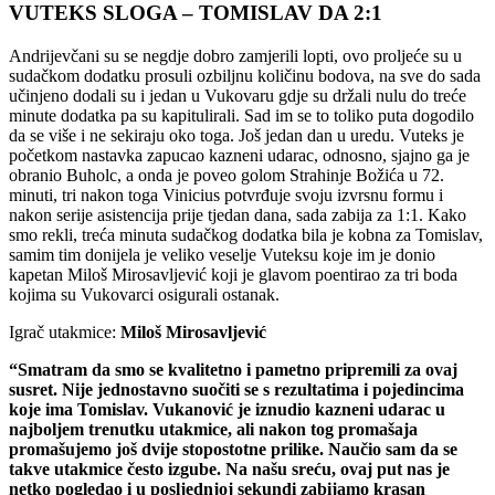
VUTEKS
SLOGA –
TOMISLAV
DA 2:1
Andrijevčani su se negdje dobro zamjerili lopti, ovo proljeće su u
sudačkom dodatku prosuli ozbiljnu količinu bodova, na sve do sada
učinjeno dodali su i jedan u Vukovaru gdje su držali nulu do treće
minute dodatka pa su kapitulirali. Sad im se to toliko puta dogodilo
da se više i ne sekiraju oko toga. Još jedan dan u uredu. Vuteks je
početkom nastavka zapucao kazneni udarac, odnosno, sjajno ga je
obranio Buholc, a onda je poveo golom Strahinje Božića u 72.
minuti, tri nakon toga Vinicius potvrđuje svoju izvrsnu formu i
nakon serije asistencija prije tjedan dana, sada zabija za 1:1. Kako
smo rekli, treća minuta sudačkog dodatka bila je kobna za Tomislav,
samim tim donijela je veliko veselje Vuteksu koje im je donio
kapetan Miloš Mirosavljević koji je glavom poentirao za tri boda
kojima su Vukovarci osigurali ostanak.
Igrač
utakmice:
Miloš Mirosavljević
“Smatram da smo se kvalitetno i pametno pripremili za ovaj
susret. Nije jednostavno suočiti se s rezultatima i pojedincima
koje ima Tomislav. Vukanović je iznudio kazneni udarac u
najboljem trenutku utakmice, ali nakon tog promašaja
promašujemo još dvije stopostotne prilike. Naučio sam da se
takve utakmice često izgube. Na našu sreću, ovaj put nas je
netko pogledao i u posljednjoj sekundi zabijamo krasan