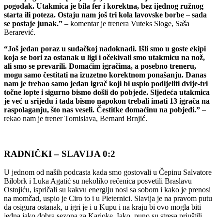
pogodak. Utakmica je bila fer i korektna, bez ijednog ružnog
starta ili poteza. Ostaju nam još tri kola lavovske borbe – sada
se postaje junak.”
–
komentar
je
trenera
Vuteks
Sloge,
Saša
Berarević.
“Još jedan poraz u sudačkoj nadoknadi. Išli smo u goste ekipi
koja se bori za ostanak u ligi i očekivali smo utakmicu na nož,
ali smo se prevarili. Domaćim igračima, a posebno treneru,
mogu samo čestitati na izuzetno korektnom ponašanju. Danas
nam je trebao samo jedan igrač koji bi uspio podijeliti dvije-tri
točne lopte i sigurno bismo došli do pobjede. Sljedeća utakmica
je već u srijedu i tada bismo napokon trebali imati 13 igrača na
raspolaganju, što nas veseli. Čestitke domaćinu na pobjedi.”
–
rekao
nam
je
trener
Tomislava, Bernard Brnjić
.
RADNIČKI –
SLAVIJA 0:2
U jednom od naših podcasta kada smo gostovali u Čepinu Salvatore
Bilobrk i Luka Agatić su nekoliko rečenica posvetili Braslavu
Ostojiću, ispričali su kakvu energiju nosi sa sobom i kako je prenosi
na momčad, uspio je Ciro to i u Pleternici. Slavija je na pravom putu
da osigura ostanak, u igri je i u Kupu i na kraju bi ovo mogla biti
jedna jako dobra sezona za Karioke. Iako, puno su stresa priuštili