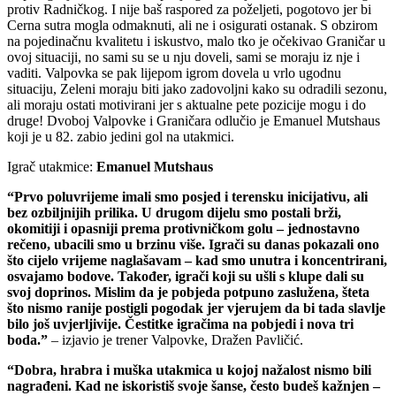
protiv Radničkog. I nije baš raspored za poželjeti, pogotovo jer bi
Cerna sutra mogla odmaknuti, ali ne i osigurati ostanak. S obzirom
na pojedinačnu kvalitetu i iskustvo, malo tko je očekivao Graničar u
ovoj situaciji, no sami su se u nju doveli, sami se moraju iz nje i
vaditi. Valpovka se pak lijepom igrom dovela u vrlo ugodnu
situaciju, Zeleni moraju biti jako zadovoljni kako su odradili sezonu,
ali moraju ostati motivirani jer s aktualne pete pozicije mogu i do
druge! Dvoboj Valpovke i Graničara odlučio je Emanuel Mutshaus
koji je u 82. zabio jedini gol na utakmici.
Igrač
utakmice:
Emanuel Mutshaus
“Prvo poluvrijeme imali smo posjed i terensku inicijativu, ali
bez ozbiljnijih prilika. U drugom dijelu smo postali brži,
okomitiji i opasniji prema protivničkom golu – jednostavno
rečeno, ubacili smo u brzinu više. Igrači su danas pokazali ono
što cijelo vrijeme naglašavam – kad smo unutra i koncentrirani,
osvajamo bodove. Također, igrači koji su ušli s klupe dali su
svoj doprinos. Mislim da je pobjeda potpuno zaslužena, šteta
što nismo ranije postigli pogodak jer vjerujem da bi tada slavlje
bilo još uvjerljivije. Čestitke igračima na pobjedi i nova tri
boda.”
–
izjavio
je
trener
Valpovke,
Dražen
Pavličić.
“
Dobra, hrabra i muška utakmica u kojoj nažalost nismo bili
nagrađeni. Kad ne iskoristiš svoje šanse, često budeš kažnjen –