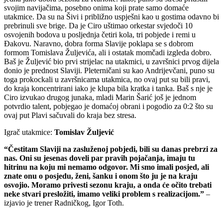
svojim navijačima, posebno onima koji prate samo domaće
utakmice. Da su na Šivi i približno uspješni kao u gostima odavno bi
prebrinuli sve brige. Da je Ciro uštimao orkestar svjedoči 10
osvojenih bodova u posljednja četiri kola, tri pobjede i remi u
Đakovu. Naravno, dobra forma Slavije poklapa se s dobrom
formom Tomislava Žuljevića, ali i ostatak momčadi izgleda dobro.
Baš je Žuljević bio prvi strijelac na utakmici, u završnici prvog dijela
donio je prednost Slaviji. Pleterničani su kao Andrijevčani, puno su
toga prokockali u završnicama utakmica, no ovaj put su bili pravi,
do kraja koncentrirani iako je klupa bila kratka i tanka. Baš s nje je
Ciro izvukao drugog junaka, mladi Marin Šarić još je jednom
potvrdio talent, pobjegao je domaćoj obrani i pogodio za 0:2 što su
ovaj put Plavi sačuvali do kraja bez stresa.
Igrač
utakmice:
Tomislav Žuljević
“Čestitam Slaviji na zasluženoj pobjedi, bili su danas prebrzi za
nas. Oni su jesenas doveli par pravih pojačanja, imaju tu
hitrinu na koju mi nemamo odgovor. Mi smo imali posjed, ali
znate onu o posjedu, ženi, šanku i onom što ju je na kraju
osvojio. Moramo privesti sezonu kraju, a onda će očito trebati
neke stvari presložiti, imamo veliki problem s realizacijom.”
–
izjavio
je
trener
Radničkog, Igor Toth
.