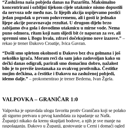
“Zaslužena naša pobjeda danas na Pazarištu. Maksimalno
koncentrirani i ozbiljni tijekom cijele utakmice nismo dopustili
da nervoza uđe među nas. Iz lijepih akcija uspijevamo postići
jedan pogodak u prvom poluvremenu, ali i gosti iz jednako
lijepe akcije poravnavaju rezultat. U drugom dijelu brzo
zabijamo dva gola i dovodimo utakmicu u mirne vode. Nema
puno odmora, ritam koji nam slijedi bit će naporan za sve, ali
spremni smo i, Bogu hvala, zdravi dočekujemo nove izazove.”
–
rekao
je
trener
Đakovo
Croatije,
Ivica
Gavran.
“Došli smo spletom okolnosti u Đakovo bez dva golmana i još
nekoliko igrača. Moram reći da sam jako zadovoljan kako su
dečki danas odigrali, parirali smo domaćinu dobro, nažalost
bilo je to previše izostanaka za ovakvog protivnika. Čestitke
mojim dečkima, a čestitke i Đakovu na zasluženoj pobjedi,
idemo dalje.”
–
prokomentirao
je
trener
Bedema,
Ivan
Žgela.
VALPOVKA –
GRANIČAR 1:0
Valpovka je opravdala ulogu favorita protiv Graničara koji se polako
ali sigurno pretvara u prvog kandidata za ispadanje uz Našk.
Županjci nikako da krenu skupljati bodove, a njih je sve manje na
raspolaganju. Đakovo u Županji, gostovanje u Cerni i domaći ogled