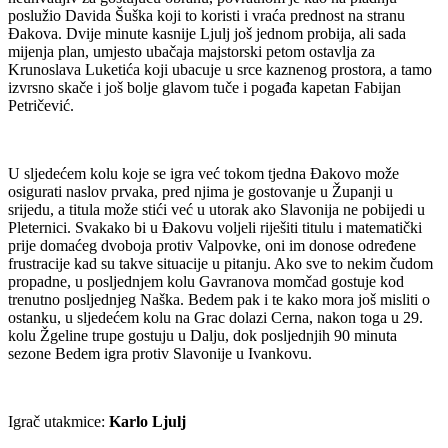
poslužio Davida Šuška koji to koristi i vraća prednost na stranu
Đakova. Dvije minute kasnije Ljulj još jednom probija, ali sada
mijenja plan, umjesto ubačaja majstorski petom ostavlja za
Krunoslava Luketića koji ubacuje u srce kaznenog prostora, a tamo
izvrsno skače i još bolje glavom tuče i pogađa kapetan Fabijan
Petričević.
U sljedećem kolu koje se igra već tokom tjedna Đakovo može
osigurati naslov prvaka, pred njima je gostovanje u Županji u
srijedu, a titula može stići već u utorak ako Slavonija ne pobijedi u
Pleternici. Svakako bi u Đakovu voljeli riješiti titulu i matematički
prije domaćeg dvoboja protiv Valpovke, oni im donose određene
frustracije kad su takve situacije u pitanju. Ako sve to nekim čudom
propadne, u posljednjem kolu Gavranova momčad gostuje kod
trenutno posljednjeg Naška. Bedem pak i te kako mora još misliti o
ostanku, u sljedećem kolu na Grac dolazi Cerna, nakon toga u 29.
kolu Žgeline trupe gostuju u Dalju, dok posljednjih 90 minuta
sezone Bedem igra protiv Slavonije u Ivankovu.
Igrač
utakmice:
Karlo Ljulj