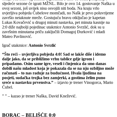
sljedeće sezone će igrati MŽNL. Bilo je ovo 14. gostovanje Naška u
ovoj sezoni, još uvijek nisu osvojili niti boda. Na kraju vrlo
uvjerljiva pobjeda Ćubelove momčadi, no Našk je prvo poluvrijeme
završio netaknute mreže. Gostujuću bravu otključao je kapetan
Lukas Kovačević u drugoj minuti nastavka, pet minuta kasnije na
2:0 diže najbolji pojedinac utakmice Antonio Svrzlić, dok su u
završnim minutama priču zaključili Domagoj Đurković i mladi
Mateo Pavlinović.
Igrač
utakmice:
Antonio Svrzlić
“Što reći – uvjerljiva pobjeda 4:0! Sad se lakše diše i idemo
dalje jako, da se približimo vrhu tablice gdje igrom i
pripadamo. Osim same igre, veseli i činjenica da smo danas
dobili našu mladost koja je pokazala da se na nju ozbiljno može
računati – to nas raduje za budućnost. Hvala ljudima na
posjeti, sudačka trojka bez zamjerki, a gostima želim puno
sreće u nastavku prvenstva.”
–
izjavio
je
trener
Vinogorca,
Mario
Ćubel.
” ” –
kazao
je
trener
Naška,
David
Knežević.
BORAC –
BELIŠĆE 0:0