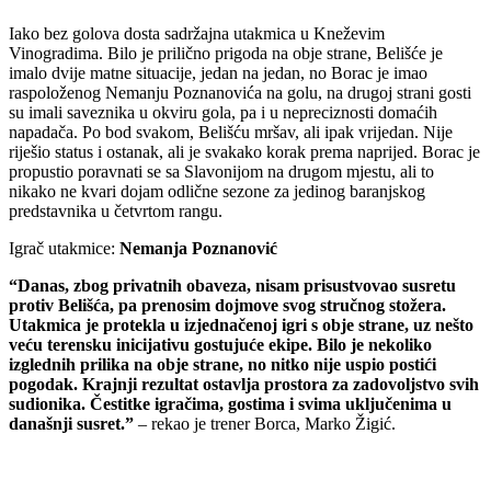
Iako bez golova dosta sadržajna utakmica u Kneževim
Vinogradima. Bilo je prilično prigoda na obje strane, Belišće je
imalo dvije matne situacije, jedan na jedan, no Borac je imao
raspoloženog Nemanju Poznanovića na golu, na drugoj strani gosti
su imali saveznika u okviru gola, pa i u nepreciznosti domaćih
napadača. Po bod svakom, Belišću mršav, ali ipak vrijedan. Nije
riješio status i ostanak, ali je svakako korak prema naprijed. Borac je
propustio poravnati se sa Slavonijom na drugom mjestu, ali to
nikako ne kvari dojam odlične sezone za jedinog baranjskog
predstavnika u četvrtom rangu.
Igrač
utakmice:
Nemanja Poznanović
“Danas, zbog privatnih obaveza, nisam prisustvovao susretu
protiv Belišća, pa prenosim dojmove svog stručnog stožera.
Utakmica je protekla u izjednačenoj igri s obje strane, uz nešto
veću terensku inicijativu gostujuće ekipe. Bilo je nekoliko
izglednih prilika na obje strane, no nitko nije uspio postići
pogodak. Krajnji rezultat ostavlja prostora za zadovoljstvo svih
sudionika. Čestitke igračima, gostima i svima uključenima u
današnji susret.”
–
rekao
je
trener
Borca,
Marko
Žigić.