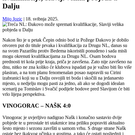
Dalju
Mijo Jozic
|
18. svibnja 2025.
Nakon što je u petak Čepin odnio bod iz Požege Đakovo je dobilo
otvoren put do titule prvaka i kvalifikacija za Drugu NL, danas su
na svom Pazarištu protiv Bedema iskoristili ponuđeno i sada misli
mogu okrenuti kvalifikacijama za Drugu NL. Osam bodova
prednosti tri kola prije kraja, priča je završena. Zato nije završeno na
dnu, nitko ne zna koliko će klubova ispadati pa je važno biti što više
plasiran, a na tom planu fenomenalan posao napravili su Cirini
izabranici koji su u Dalju osvojili tri boda i skočili na jedanaesto
mjesto, u nedjelju mogu pasti za jedno, ali ako se dogodi idealan
scenarij pa Tomislav i Svačić podijele bodove pred Slavijom će biti
vrlo lijepa perspektiva.
VINOGORAC –
NAŠK 4:0
Vinogorac je uvjerljivo nadigrao Našk i konačno sastavio dvije
pobjede te u preostale tri utakmice ima priliku popraviti aktualno
šesto mjesto i sezonu završiti u samom vrhu. S druge strane Našk
ostaje bez ikakvog učinka u gostima, a tako će ostati posljednji i