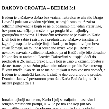
ĐAKOVO
CROATIA –
BEDEM 3:1
Bedem je u Đakovo došao bez vratara, rukavica se uhvatio Drago
Lovrić i pokazao zavidnu vještinu, nabrojali smo mu 6 zaista
odličnih intervencija kojih se ne bi posramio niti jedan vratar lige,
bez puno razmišljanja možemo ga proglasiti za najboljeg u
gostujućim redovima. U domaćim redovima to je svakako Karlo
Ljulj koji je zabio i asistirao i predasistirao. Đakovo inzistira na
izgradnji napada iz zadnje linije i kada je tu lopta dovoljno brza
stvari štimaju, ali to i nosi određene rizike koje je i Bedem u
nekoliko navrata kvalitetno iskoristio pa ni Bašiću nije bilo dosadno.
Nakon što su razbranili Lovrića Đakovčani su uspjeli doći do
prednosti u 26. minuti preko Ljulja koji je ušao u kazneni prostor s
desne strane, pa snažnim prizemnim udarcem probio Bedemovog
čuvara mreže. Kao da su se malo uljuljkali u tom vodstvu domaći, a
Bedem je to znalački kaznio, Ležaić je dao dobru loptu u prostor,
Dominik Janović povratnom pronašao Karla Božića koji s 10ak
metara pogađa za 1:1.
Ionako najbolji na terenu, Karlo Ljulj se naljutio u nastavku i
odigrao fantastičnu partiju, u 52. je po tko zna koji put bio
neuhvatljiv za gostujuću obranu, povratnom je kao na pladnju