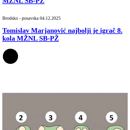
MŽNL SB-PŽ
Brodsko - posavska
04.12.2025
Tomislav Marjanović najbolji je igrač 8.
kola MŽNL SB-PŽ