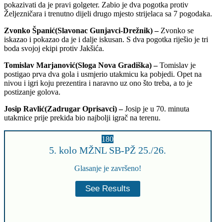
pokazivati da je pravi golgeter. Zabio je dva pogotka protiv
Željezničara i trenutno dijeli drugo mjesto strijelaca sa 7 pogodaka.
Zvonko Španić(Slavonac Gunjavci-Drežnik) –
Zvonko se
iskazao i pokazao da je i dalje iskusan. S dva pogotka riješio je tri
boda svojoj ekipi protiv Jakšića.
Tomislav Marjanović(Sloga Nova Gradiška) –
Tomislav je
postigao prva dva gola i usmjerio utakmicu ka pobjedi. Opet na
nivou i igri koju prezentira i naravno uz ono što treba, a to je
postizanje golova.
Josip Ravlić(Zadrugar Oprisavci) –
Josip je u 70. minuta
utakmice prije prekida bio najbolji igrač na terenu.
180
5. kolo MŽNL SB-PŽ 25./26.
Glasanje je završeno!