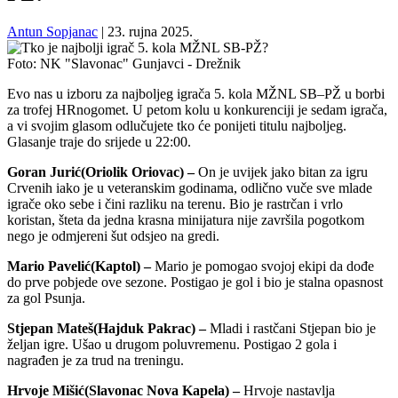
Antun Sopjanac
|
23. rujna 2025.
Foto: NK "Slavonac" Gunjavci - Drežnik
Evo nas u izboru za najboljeg igrača 5. kola MŽNL SB–PŽ u borbi
za trofej HRnogomet. U petom kolu u konkurenciji je sedam igrača,
a vi svojim glasom odlučujete tko će ponijeti titulu najboljeg.
Glasanje traje do srijede u 22:00.
Goran Jurić(Oriolik Oriovac) –
On je uvijek jako bitan za igru
Crvenih iako je u veteranskim godinama, odlično vuče sve mlade
igrače oko sebe i čini razliku na terenu. Bio je rastrčan i vrlo
koristan, šteta da jedna krasna minijatura nije završila pogotkom
nego je odmjereni šut odsjeo na gredi.
Mario Pavelić(Kaptol) –
Mario je pomogao svojoj ekipi da dođe
do prve pobjede ove sezone. Postigao je gol i bio je stalna opasnost
za gol Psunja.
Stjepan Mateš(Hajduk Pakrac) –
Mladi i rastčani Stjepan bio je
željan igre. Ušao u drugom poluvremenu. Postigao 2 gola i
nagrađen je za trud na treningu.
Hrvoje Mišić(Slavonac Nova Kapela) –
Hrvoje nastavlja