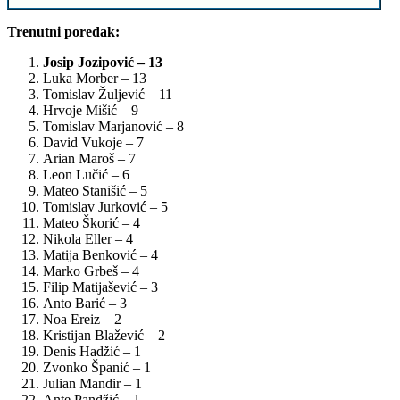
Trenutni poredak:
Josip Jozipović – 13
Luka Morber – 13
Tomislav Žuljević – 11
Hrvoje Mišić – 9
Tomislav Marjanović – 8
David Vukoje – 7
Arian Maroš – 7
Leon Lučić – 6
Mateo Stanišić – 5
Tomislav Jurković – 5
Mateo Škorić – 4
Nikola Eller – 4
Matija Benković – 4
Marko Grbeš – 4
Filip Matijašević – 3
Anto Barić – 3
Noa Ereiz – 2
Kristijan Blažević – 2
Denis Hadžić – 1
Zvonko Španić – 1
Julian Mandir – 1
Ante Pandžić – 1