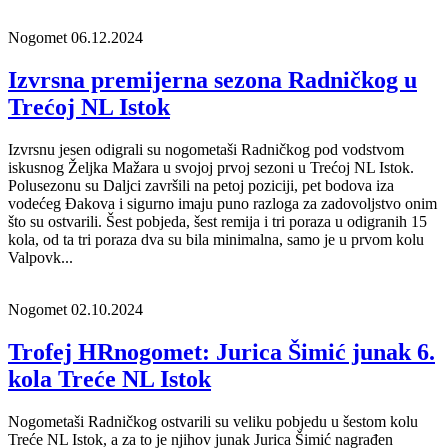
Nogomet
06.12.2024
Izvrsna premijerna sezona Radničkog u
Trećoj NL Istok
Izvrsnu jesen odigrali su nogometaši Radničkog pod vodstvom
iskusnog Željka Mažara u svojoj prvoj sezoni u Trećoj NL Istok.
Polusezonu su Daljci završili na petoj poziciji, pet bodova iza
vodećeg Đakova i sigurno imaju puno razloga za zadovoljstvo onim
što su ostvarili. Šest pobjeda, šest remija i tri poraza u odigranih 15
kola, od ta tri poraza dva su bila minimalna, samo je u prvom kolu
Valpovk...
Nogomet
02.10.2024
Trofej HRnogomet: Jurica Šimić junak 6.
kola Treće NL Istok
Nogometaši Radničkog ostvarili su veliku pobjedu u šestom kolu
Treće NL Istok, a za to je njihov junak Jurica Šimić nagrađen