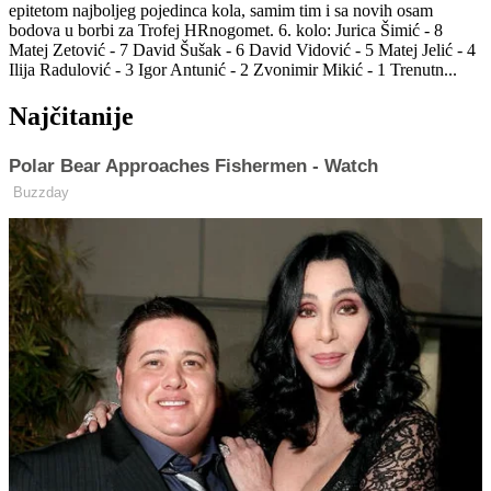
epitetom najboljeg pojedinca kola, samim tim i sa novih osam
bodova u borbi za Trofej HRnogomet. 6. kolo: Jurica Šimić - 8
Matej Zetović - 7 David Šušak - 6 David Vidović - 5 Matej Jelić - 4
Ilija Radulović - 3 Igor Antunić - 2 Zvonimir Mikić - 1 Trenutn...
Najčitanije