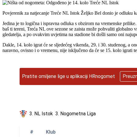
Povjerenik za natjecanje Treće NL Istok Željko Bel donio je odluku ka
Jedina je to logična i ispravna odluka s obzirom na vremenske prilike.
baš ti tereni, Treća NL ove sezone se zaista može pohvaliti globalno v
gledatelja, a po ovakvim uvjetima na stadione bi došli samo oni najupo
Dakle, 14. kolo igrat će se sljedećeg vikenda, 29. i 30. studenog, a on
naravno, ovisno i o vremenu, nije isključeno da će se 15. kolo igrati te