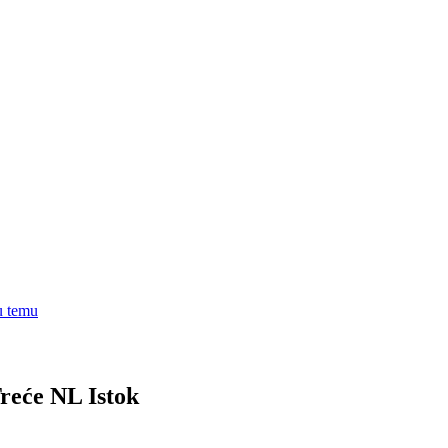
u temu
reće NL Istok