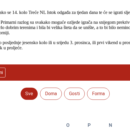
ko se 14. kolo Treće NL Istok odgađa za tjedan dana te će se igrati slj
 Primarni razlog su svakako moguće ozljede igrača na snijegom prekriven
rlo dobrim terenima i bila bi velika šteta da se unište, a to bi bilo ne
rniji.
o posljednje jesensko kolo ili u srijedu 3. prosinca, ili prvi vikend u 
k u proljeće.