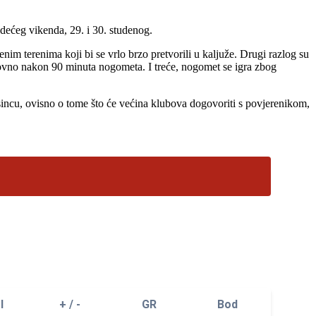
edećeg vikenda, 29. i 30. studenog.
im terenima koji bi se vrlo brzo pretvorili u kaljuže. Drugi razlog su
minovno nakon 90 minuta nogometa. I treće, nogomet se igra zbog
prosincu, ovisno o tome što će većina klubova dogovoriti s povjerenikom,