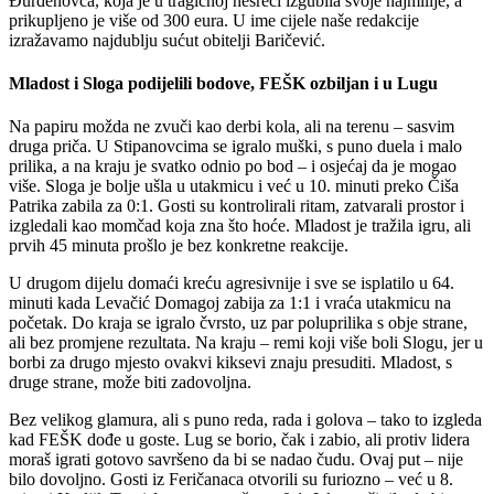
Đurđenovca, koja je u tragičnoj nesreći izgubila svoje najmilije, a
prikupljeno je više od 300 eura. U ime cijele naše redakcije
izražavamo najdublju sućut obitelji Baričević.
Mladost i Sloga podijelili bodove, FEŠK ozbiljan i u Lugu
Na papiru možda ne zvuči kao derbi kola, ali na terenu – sasvim
druga priča. U Stipanovcima se igralo muški, s puno duela i malo
prilika, a na kraju je svatko odnio po bod – i osjećaj da je mogao
više. Sloga je bolje ušla u utakmicu i već u 10. minuti preko Čiša
Patrika zabila za 0:1. Gosti su kontrolirali ritam, zatvarali prostor i
izgledali kao momčad koja zna što hoće. Mladost je tražila igru, ali
prvih 45 minuta prošlo je bez konkretne reakcije.
Omladinac
U drugom dijelu domaći kreću agresivnije i sve se isplatilo u 64.
minuti kada Levačić Domagoj zabija za 1:1 i vraća utakmicu na
početak. Do kraja se igralo čvrsto, uz par poluprilika s obje strane,
ali bez promjene rezultata. Na kraju – remi koji više boli Slogu, jer u
borbi za drugo mjesto ovakvi kiksevi znaju presuditi. Mladost, s
druge strane, može biti zadovoljna.
Bez velikog glamura, ali s puno reda, rada i golova – tako to izgleda
kad FEŠK dođe u goste. Lug se borio, čak i zabio, ali protiv lidera
moraš igrati gotovo savršeno da bi se nadao čudu. Ovaj put – nije
bilo dovoljno. Gosti iz Feričanaca otvorili su furiozno – već u 8.