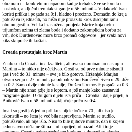
obranom i – konkretnim napadom kad je trebalo. Sve se lomilo u
nastavku, a ključni trenutak stigao je u 56. minuti – Vidaković Ivan
koristi priliku i pogađa za 0:1, hladno i precizno. Domaćin do kraja
pokušava izjednačiti, no ništa nije prolazilo kroz discipliniranu
obranu gostiju. Velika i zaslužena pobjeda Iskrice koja ovim
trijumfom uzima tri zlatna boda i dodatno zakomplicira borbu za
vrh, dok Đurđenovac mora brzo pronaći odgovore – jer svaki novi
kiks skupo će ih koštati.
Omladinac
Croatia protutnjala kroz Martin
Znalo se da Croatia ima kvalitetu, ali ovako dominantan nastup u
Martinu – to nitko nije očekivao. Gosti su od prve minute stisnuli
gas i već do 31. minute – sve je bilo gotovo. Hrženjak Marijan
otvara seriju u 27. minuti, pa odmah zatim Baričević Sven u 29. diže
na 0:2. Samo dvije minute kasnije, Dražen Uremović pogađa za 0:3
– Martin nije znao gdje je s loptom, a još manje kako zaustaviti
razigrane goste. U drugom dijelu ista priča – Croatia i dalje prijeti, a
Butković Ivan u 58. minuti zaključuje priču za 0:4.
Imali su gosti još jednu priliku s bijele točke u 70., ali nisu je
iskoristili – no šteta je već bila napravljena. Martin se trudilo,
pokušavalo, ali nije išlo. Nisu to bile njihove minute, dan u kojem
jednostavno ništa ne štima – ni naprijed, ni nazad. Ali i to je
nogomet. Croatia uzima zaslužene bodove, a domaći se okreću