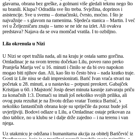
glavama, obrana bez greške, a golmani više gledali tekmu nego što
su branili. Klupa? Odradila sve što treba. Svježina, doprinos i
asistencije. Sve u svemu – domaćinski, čvrsto, moćno. I što je
najvažnije – s glavom na ramenima. Sljedeća stanica – Martin. I već
svi u Željezničaru znaju – tamo se ne ide na izlet. Ali ovakva
predstava? Najava da se ova momčad vratila. I to ozbiljno.
Lila okrenula u Nizi
U Nizi se opet tražila nada, ali na kraju je ostala samo gorčina.
Omladinac je na svom terenu dočekao Lilu, poveo rano preko
Pranješa Marija već u 16. minuti i činilo se da bi ovo napokon
mogao biti njihov dan. Ali, kao što to često biva – nada kratko traje.
Gosti iz Lile nisu se dali impresionirati. Barić Ivan vraća stvari na
početak u 28. minuti, a u nastavku – potpuni preokret. Gabajček
Kristijan u 60. i Majstorić Josip deset minuta kasnije zatvaraju priču
za konačnih 1:3. Domaći su imali još nekoliko svojih prilika, ali
ovog puta rezultat je na životu držao vratar Tomica Barisić, s
nekoliko fantastičnih obrana koje su spriječile da poraz bude još
uvjerljiviji. Bodovi odlaze u Lilu, a Omladinac ostaje prikovan za
dno tablice, no u klubu se i dalje drže zajedno – i na terenu i van
njega.
Uz utakmicu je održana i humanitarna akcija za obitelj Baričević iz