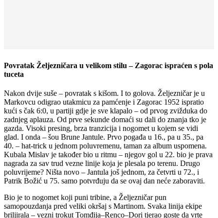
Povratak Željezničara u velikom stilu – Zagorac ispraćen s pola
tuceta
Nakon dvije suše – povratak s kišom. I to golova. Željezničar je u
Markovcu odigrao utakmicu za pamćenje i Zagorac 1952 ispratio
kući s čak 6:0, u partiji gdje je sve klapalo – od prvog zvižduka do
zadnjeg aplauza. Od prve sekunde domaći su dali do znanja tko je
gazda. Visoki presing, brza tranzicija i nogomet u kojem se vidi
glad. I onda – šou Brune Jantule. Prvo pogađa u 16., pa u 35., pa
40. – hat-trick u jednom poluvremenu, taman za album uspomena.
Kubala Mislav je također bio u ritmu – njegov gol u 22. bio je prava
nagrada za sav trud vezne linije koja je plesala po terenu. Drugo
poluvrijeme? Ništa novo – Jantula još jednom, za četvrti u 72., i
Patrik Božić u 75. samo potvrđuju da se ovaj dan neće zaboraviti.
Bio je to nogomet koji puni tribine, a Željezničar pun
samopouzdanja pred veliki okršaj s Martinom. Svaka linija ekipe
briljirala – vezni trokut Tomđija–Renco–Dori tjerao goste da vrte