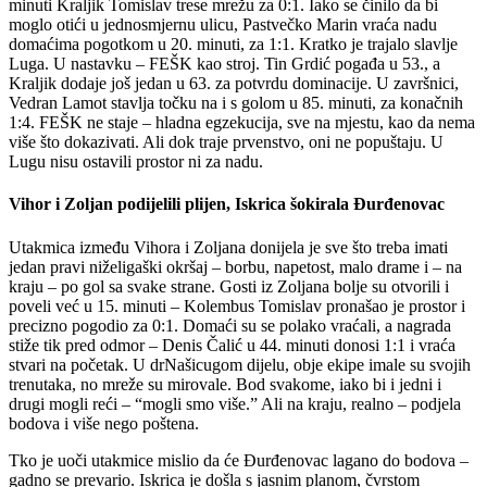
minuti Kraljik Tomislav trese mrežu za 0:1. Iako se činilo da bi
moglo otići u jednosmjernu ulicu, Pastvečko Marin vraća nadu
domaćima pogotkom u 20. minuti, za 1:1. Kratko je trajalo slavlje
Luga. U nastavku – FEŠK kao stroj. Tin Grdić pogađa u 53., a
Kraljik dodaje još jedan u 63. za potvrdu dominacije. U završnici,
Vedran Lamot stavlja točku na i s golom u 85. minuti, za konačnih
1:4. FEŠK ne staje – hladna egzekucija, sve na mjestu, kao da nema
više što dokazivati. Ali dok traje prvenstvo, oni ne popuštaju. U
Lugu nisu ostavili prostor ni za nadu.
Vihor i Zoljan podijelili plijen, Iskrica šokirala Đurđenovac
Utakmica između Vihora i Zoljana donijela je sve što treba imati
jedan pravi niželigaški okršaj – borbu, napetost, malo drame i – na
kraju – po gol sa svake strane. Gosti iz Zoljana bolje su otvorili i
poveli već u 15. minuti – Kolembus Tomislav pronašao je prostor i
precizno pogodio za 0:1. Domaći su se polako vraćali, a nagrada
stiže tik pred odmor – Denis Čalić u 44. minuti donosi 1:1 i vraća
stvari na početak. U drNašicugom dijelu, obje ekipe imale su svojih
trenutaka, no mreže su mirovale. Bod svakome, iako bi i jedni i
drugi mogli reći – “mogli smo više.” Ali na kraju, realno – podjela
bodova i više nego poštena.
Omladinac
Tko je uoči utakmice mislio da će Đurđenovac lagano do bodova –
gadno se prevario. Iskrica je došla s jasnim planom, čvrstom