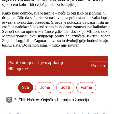
sljedećem kolu – bit će još prilika za iskupljenje.
Kako kolo odmiče, sve je jasnije – neće tu biti lako ni jednima ni
drugima. Bilo da se borite za naslov ili za goli ostanak, svaka lopta
je važna, svaki duel presudan. Srijeda je pokazala da papir ništa ne
znači, a nadolazeći vikend samo će dodatno zamrsiti sve kalkulacije.
Sve oči sad su uprte u Feričance gdje lider dočekuje Mladost, dok u
Martinu domaći love iskupljenje protiv Željezničara. Iskrica i Vihor,
Zoljan i Lug, Lila i Zagorac – sve su to dvoboji gdje bodovi imaju
težinu zlata. Do samog kraja – nitko nije siguran.