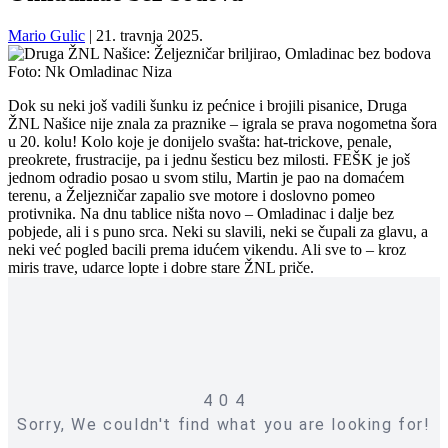
Mario Gulic
|
21. travnja 2025.
Foto: Nk Omladinac Niza
Dok su neki još vadili šunku iz pećnice i brojili pisanice, Druga
ŽNL Našice nije znala za praznike – igrala se prava nogometna šora
u 20. kolu! Kolo koje je donijelo svašta: hat-trickove, penale,
preokrete, frustracije, pa i jednu šesticu bez milosti. FEŠK je još
jednom odradio posao u svom stilu, Martin je pao na domaćem
terenu, a Željezničar zapalio sve motore i doslovno pomeo
protivnika. Na dnu tablice ništa novo – Omladinac i dalje bez
pobjede, ali i s puno srca. Neki su slavili, neki se čupali za glavu, a
neki već pogled bacili prema idućem vikendu. Ali sve to – kroz
miris trave, udarce lopte i dobre stare ŽNL priče.
Omladinac