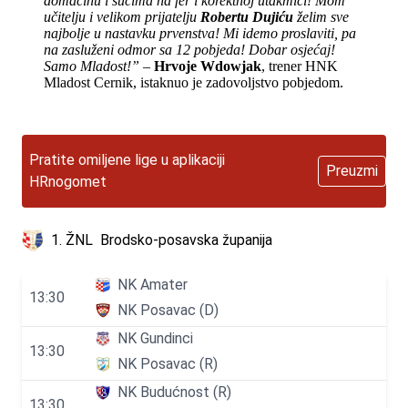
domaćinu i sucima na fer i korektnoj utakmici! Mom
učitelju i velikom prijatelju
Robertu Dujiću
želim sve
najbolje u nastavku prvenstva! Mi idemo proslaviti, pa
na zasluženi odmor sa 12 pobjeda! Dobar osjećaj!
Samo Mladost!” –
Hrvoje Wdowjak
, trener HNK
Mladost Cernik, istaknuo je zadovoljstvo pobjedom.