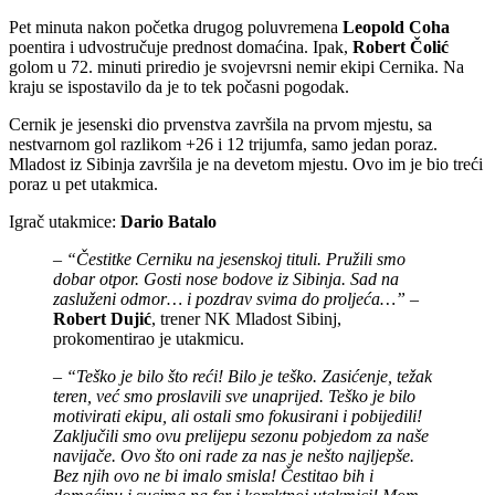
Pet minuta nakon početka drugog poluvremena
Leopold Coha
poentira i udvostručuje prednost domaćina. Ipak,
Robert Čolić
golom u 72. minuti priredio je svojevrsni nemir ekipi Cernika. Na
kraju se ispostavilo da je to tek počasni pogodak.
Cernik je jesenski dio prvenstva završila na prvom mjestu, sa
nestvarnom gol razlikom +26 i 12 trijumfa, samo jedan poraz.
Mladost iz Sibinja završila je na devetom mjestu. Ovo im je bio treći
poraz u pet utakmica.
Igrač utakmice:
Dario Batalo
– “Čestitke Cerniku na jesenskoj tituli. Pružili smo
dobar otpor. Gosti nose bodove iz Sibinja. Sad na
zasluženi odmor… i pozdrav svima do proljeća…” –
Robert Dujić
, trener NK Mladost Sibinj,
prokomentirao je utakmicu.
– “Teško je bilo što reći! Bilo je teško. Zasićenje, težak
teren, već smo proslavili sve unaprijed. Teško je bilo
motivirati ekipu, ali ostali smo fokusirani i pobijedili!
Zaključili smo ovu prelijepu sezonu pobjedom za naše
navijače. Ovo što oni rade za nas je nešto najljepše.
Bez njih ovo ne bi imalo smisla! Čestitao bih i