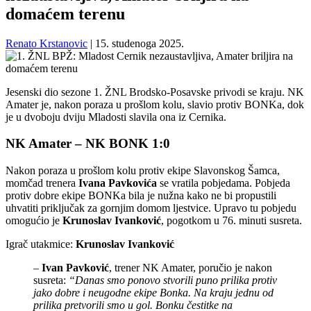
domaćem terenu
Renato Krstanovic
|
15. studenoga 2025.
Jesenski dio sezone 1. ŽNL Brodsko-Posavske privodi se kraju. NK
Amater je, nakon poraza u prošlom kolu, slavio protiv BONKa, dok
je u dvoboju dviju Mladosti slavila ona iz Cernika.
NK Amater – NK BONK 1:0
Nakon poraza u prošlom kolu protiv ekipe Slavonskog Šamca,
momčad trenera
Ivana Pavkovića
se vratila pobjedama. Pobjeda
protiv dobre ekipe BONKa bila je nužna kako ne bi propustili
uhvatiti priključak za gornjim domom ljestvice. Upravo tu pobjedu
omogućio je
Krunoslav Ivanković
, pogotkom u 76. minuti susreta.
Igrač utakmice:
Krunoslav Ivanković
–
Ivan Pavković
, trener NK Amater, poručio je nakon
susreta:
“Danas smo ponovo stvorili puno prilika protiv
jako dobre i neugodne ekipe Bonka. Na kraju jednu od
prilika pretvorili smo u gol. Bonku čestitke na