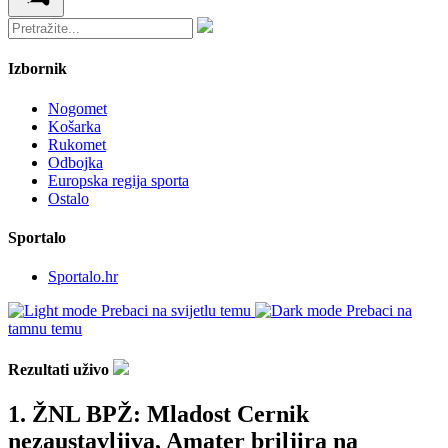
Izbornik
Nogomet
Košarka
Rukomet
Odbojka
Europska regija sporta
Ostalo
Sportalo
Sportalo.hr
Prebaci na svijetlu temu
Prebaci na
tamnu temu
Rezultati uživo
1. ŽNL BPŽ: Mladost Cernik
nezaustavljiva, Amater briljira na